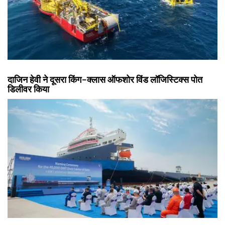
दाजिन हेवी ने दूसरा किंग-क्लास ऑफशोर विंड लॉजिस्टिक्स पोत
डिलीवर किया