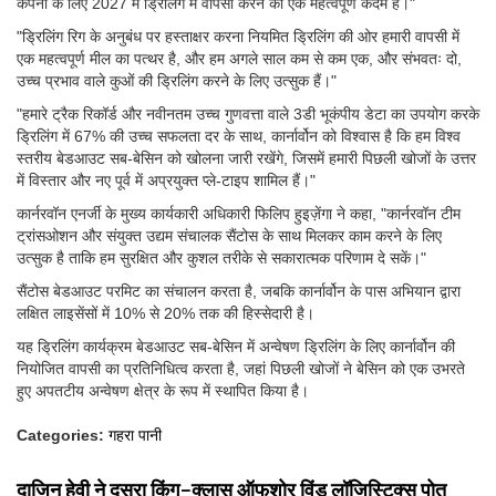
कंपनी के लिए 2027 में ड्रिलिंग में वापसी करने का एक महत्वपूर्ण कदम है।"
"ड्रिलिंग रिग के अनुबंध पर हस्ताक्षर करना नियमित ड्रिलिंग की ओर हमारी वापसी में
एक महत्वपूर्ण मील का पत्थर है, और हम अगले साल कम से कम एक, और संभवतः दो,
उच्च प्रभाव वाले कुओं की ड्रिलिंग करने के लिए उत्सुक हैं।"
"हमारे ट्रैक रिकॉर्ड और नवीनतम उच्च गुणवत्ता वाले 3डी भूकंपीय डेटा का उपयोग करके
ड्रिलिंग में 67% की उच्च सफलता दर के साथ, कार्नार्वोन को विश्वास है कि हम विश्व
स्तरीय बेडआउट सब-बेसिन को खोलना जारी रखेंगे, जिसमें हमारी पिछली खोजों के उत्तर
में विस्तार और नए पूर्व में अप्रयुक्त प्ले-टाइप शामिल हैं।"
कार्नरवॉन एनर्जी के मुख्य कार्यकारी अधिकारी फिलिप हुइज़ेंगा ने कहा, "कार्नरवॉन टीम
ट्रांसओशन और संयुक्त उद्यम संचालक सैंटोस के साथ मिलकर काम करने के लिए
उत्सुक है ताकि हम सुरक्षित और कुशल तरीके से सकारात्मक परिणाम दे सकें।"
सैंटोस बेडआउट परमिट का संचालन करता है, जबकि कार्नार्वोन के पास अभियान द्वारा
लक्षित लाइसेंसों में 10% से 20% तक की हिस्सेदारी है।
यह ड्रिलिंग कार्यक्रम बेडआउट सब-बेसिन में अन्वेषण ड्रिलिंग के लिए कार्नार्वोन की
नियोजित वापसी का प्रतिनिधित्व करता है, जहां पिछली खोजों ने बेसिन को एक उभरते
हुए अपतटीय अन्वेषण क्षेत्र के रूप में स्थापित किया है।
Categories:
गहरा पानी
दाजिन हेवी ने दूसरा किंग-क्लास ऑफशोर विंड लॉजिस्टिक्स पोत