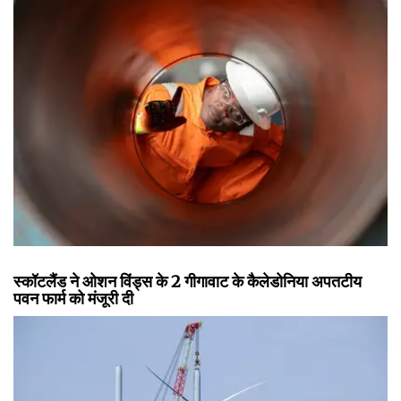
स्कॉटलैंड ने ओशन विंड्स के 2 गीगावाट के कैलेडोनिया अपतटीय
पवन फार्म को मंजूरी दी