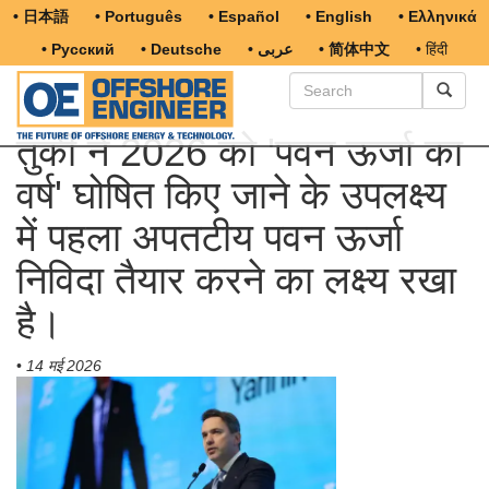
• 日本語
• Português
• Español
• English
• Ελληνικά
• Русский
• Deutsche
• عربى
• 简体中文
• हिंदी
तुर्की ने 2026 को 'पवन ऊर्जा का
वर्ष' घोषित किए जाने के उपलक्ष्य
में पहला अपतटीय पवन ऊर्जा
निविदा तैयार करने का लक्ष्य रखा
है।
•
14 मई 2026