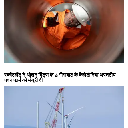
स्कॉटलैंड ने ओशन विंड्स के 2 गीगावाट के कैलेडोनिया अपतटीय
पवन फार्म को मंजूरी दी