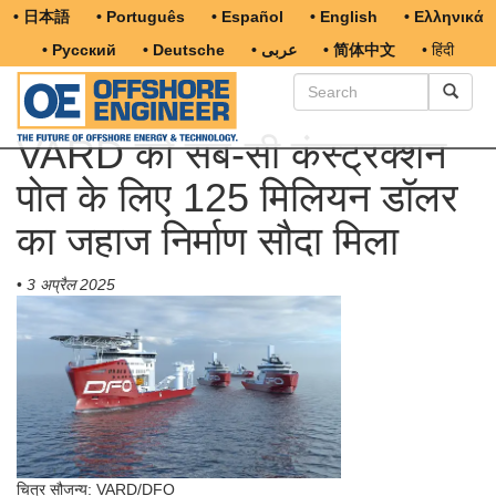
• 日本語
• Português
• Español
• English
• Ελληνικά
• Русский
• Deutsche
• عربى
• 简体中文
• हिंदी
VARD को सब-सी कंस्ट्रक्शन
पोत के लिए 125 मिलियन डॉलर
का जहाज निर्माण सौदा मिला
•
3 अप्रैल 2025
चित्र सौजन्य: VARD/DFO