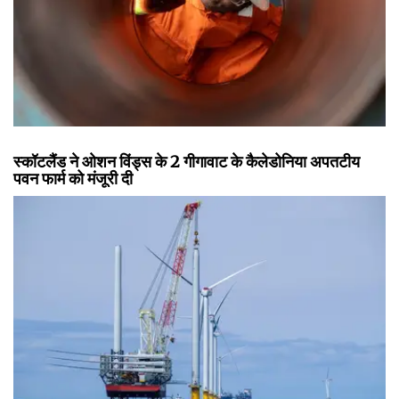
स्कॉटलैंड ने ओशन विंड्स के 2 गीगावाट के कैलेडोनिया अपतटीय
पवन फार्म को मंजूरी दी