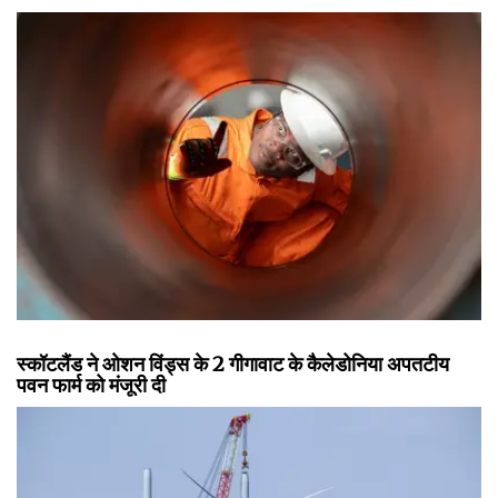
स्कॉटलैंड ने ओशन विंड्स के 2 गीगावाट के कैलेडोनिया अपतटीय
पवन फार्म को मंजूरी दी