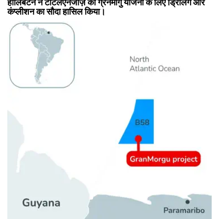
हॉलिबर्टन ने टोटलएनर्जीज़ की ग्रैनमोर्गु योजना के लिए ड्रिलिंग और
कंप्लीशन का सौदा हासिल किया।