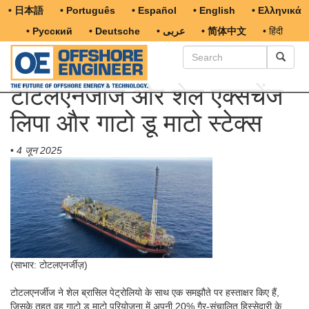
• 日本語
• Português
• Español
• English
• Ελληνικά
• Русский
• Deutsche
• عربى
• 简体中文
• हिंदी
टोटलएनर्जीज और शेल एक्सचेंज
लिपा और गाटो डू माटो स्टेक्स
•
4 जून 2025
(साभार: टोटलएनर्जीज़)
टोटलएनर्जीज ने शेल ब्रासिल पेट्रोलियो के साथ एक समझौते पर हस्ताक्षर किए हैं,
जिसके तहत वह गाटो डू माटो परियोजना में अपनी 20% गैर-संचालित हिस्सेदारी के