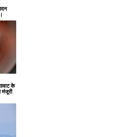
पादन
ं।
गावाट के
मंजूरी