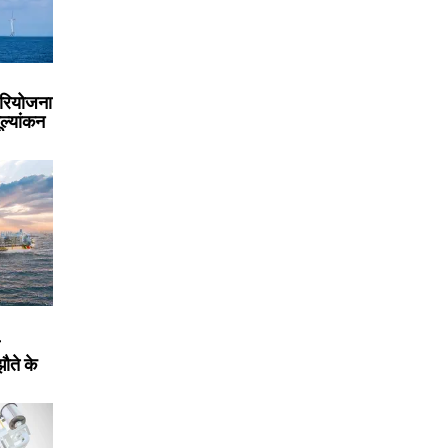
परियोजना
ूल्यांकन
ौते के