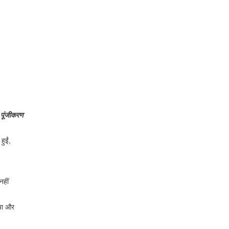
र पूंजीकरण
हुईं,
नहीं
गया और