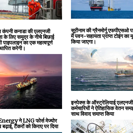
सूरीनाम की ग्रैनमोर्गु एफपीएसओ 
 कंपनी कनाडा की एलएनजी
में पवन-सहायता प्राप्त टोइंग का म
 के लिए समुद्र के नीचे बिछाई
किया जाएगा।
ी पाइपलाइन का एक महत्वपूर्ण
्थापित करेगी।
इनपेक्स के ऑस्ट्रेलियाई एलएनजी
कर्मचारियों ने ऐतिहासिक वेतन समझ
साथ विवाद समाप्त किया
nergy ने LNG फोर्स मेज्योर
बढ़ाई, टैंकरों को किराए पर दिया