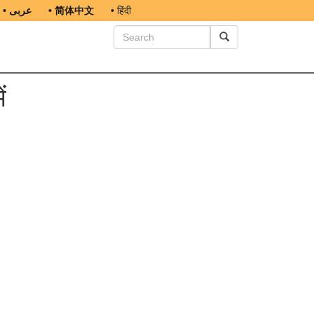
• عربى
• 简体中文
• हिंदी
ं